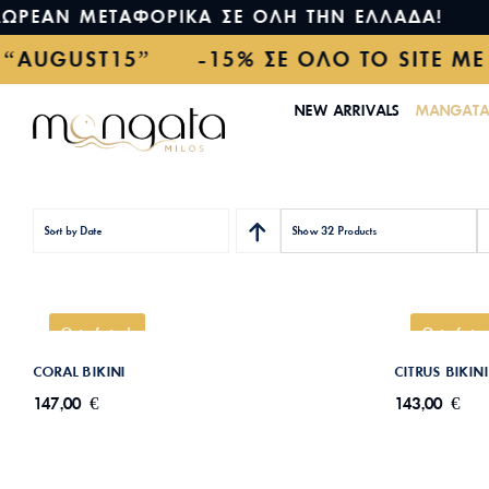
ΡΕΑΝ ΜΕΤΑΦΟΡΙΚΑ ΣΕ ΟΛΗ ΤΗΝ ΕΛΛΑΔΑ! Δ
Μετάβαση
ΚΟ “AUGUST15” -15% ΣΕ ΟΛΟ ΤΟ SITE 
στο
περιεχόμενο
NEW ARRIVALS
MANGATA 
Sort by
Date
Show
32 Products
CORAL BIKINI
Out of stock
Out of sto
CORAL BIKINI
CITRUS BIKINI
147,00
€
143,00
€