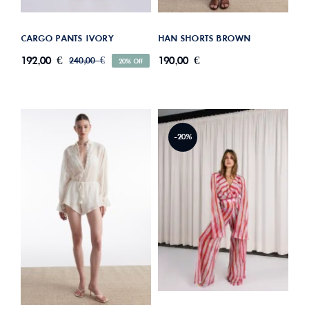
HAN SHORTS BROWN
CARGO PANTS IVORY
190,00
€
192,00
€
240,00
€
20% Off
Original
Η
price
τρέχουσα
was:
τιμή
είναι:
240,00 €.
192,00 €.
-20%
DORIS PANTS
HAN SHORTS OFF WHITE