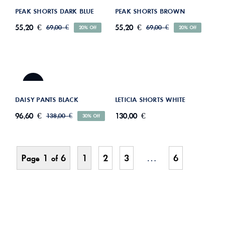
PEAK SHORTS DARK BLUE
PEAK SHORTS BROWN
55,20
€
55,20
€
69,00
€
69,00
€
20% Off
20% Off
Original
Η
Original
Η
price
τρέχουσα
price
τρέχουσα
was:
τιμή
was:
τιμή
είναι:
είναι:
69,00 €.
69,00 €.
55,20 €.
55,20 €.
DAISY PANTS BLACK
LETICIA SHORTS WHITE
-30%
DAISY PANTS BLACK
LETICIA SHORTS WHITE
96,60
€
130,00
€
138,00
€
30% Off
Original
Η
price
τρέχουσα
was:
τιμή
είναι:
138,00 €.
96,60 €.
Page 1 of 6
1
2
3
…
6