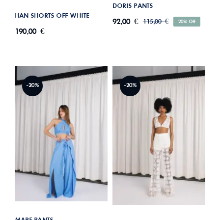
DORIS PANTS
HAN SHORTS OFF WHITE
92,00
€
115,00
€
20% Off
Original
Η
190,00
€
price
τρέχουσα
was:
τιμή
είναι:
115,00 €.
92,00 €.
-20%
-20%
MARE PANTS
LEUKOTHEA PANTS
MARE PANTS